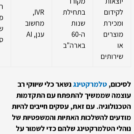
יוצאות
מקורו
ח
לקידום
בתחילת
IVR,
פר
ומכירת
שנות
מחשוב
ש
מוצרים
ה-60
ענן, AI
ס
או
בארה"ב
שירותים
לסיכום,
טלמרקטינג
נשאר כלי שיווקי רב
עוצמה שממשיך להתפתח עם התקדמות
הטכנולוגיה. עם זאת, עסקים חייבים להיות
מודעים להשלכות האתיות והמשפטיות של
נוהלי הטלמרקטינג שלהם כדי לשמור על