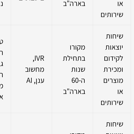
או
בארה"ב
נ
שירותים
שיחות
טו
יוצאות
מקורו
ה
לקידום
בתחילת
IVR,
גב
ומכירת
שנות
מחשוב
ה
מוצרים
ה-60
ענן, AI
מ
או
בארה"ב
א
שירותים
שיחות