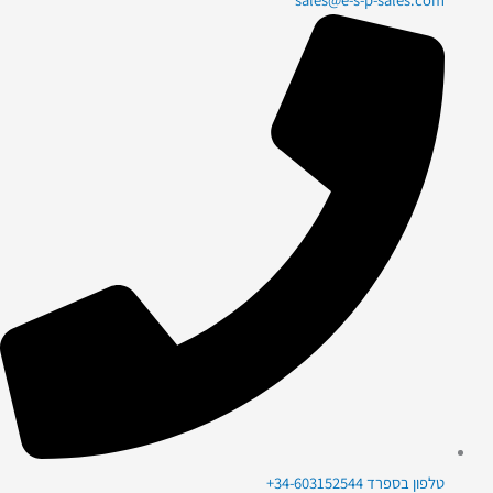
טלפון בספרד 34-603152544+