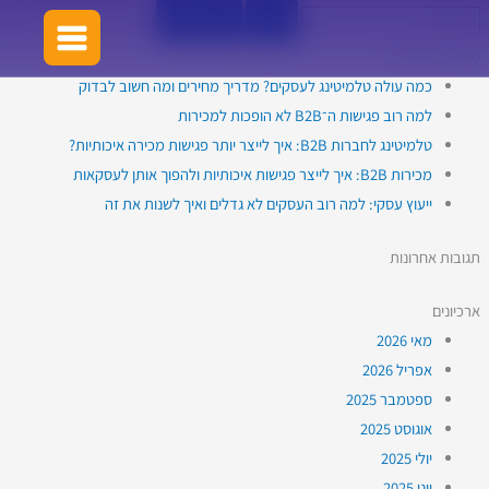
ילוג
למה
Search
Youtub
Linkedi
Faceboo
for:
תוכן
התנגדויות
פוסטים אחרונים
הן
כמה עולה טלמיטינג לעסקים? מדריך מחירים ומה חשוב לבדוק
כישלון
למה רוב פגישות ה־B2B לא הופכות למכירות
של
טלמיטינג לחברות B2B: איך לייצר יותר פגישות מכירה איכותיות?
איש
מכירות B2B: איך לייצר פגישות איכותיות ולהפוך אותן לעסקאות
המכירות
ייעוץ עסקי: למה רוב העסקים לא גדלים ואיך לשנות את זה
–
ומה
תגובות אחרונות
עושים
אחרת?
ארכיונים
מאי 2026
אפריל 2026
ספטמבר 2025
אוגוסט 2025
יולי 2025
יוני 2025