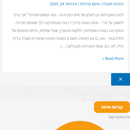
כתיבת תגובה
/
אימון מכירות
/
פברואר 24, 2025
למה התנגדויות הן כישלון של איש המכירות – ומה עושים אחרת? "אני צריך
לחשוב על זה" – איפה טעית בדרך? כמה פעמים קרה לך ששיחת מכירה
התקדמה בצורה מושלמת, הלקוח התעניין, שאל שאלות, הראה סימנים של
התלהבות – ואז, ברגע האמת: האם זו באמת הסיבה שהוא לא קונה? בדרך
כלל, לא. רוב אנשי המכירות מקבלים […]
Read More »
בית
שירותים
מי אנחנו?
האוניברסיטה למכירות
מאמרים
צרו קשר
קביעת שיחה
צרו איתנו קשר