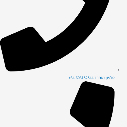
טלפון בספרד 34-603152544+