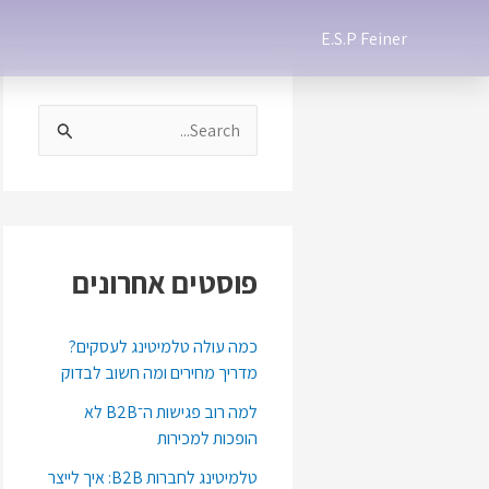
ילוג
E.S.P Feiner
תוכן
S
e
a
r
c
פוסטים אחרונים
h
f
כמה עולה טלמיטינג לעסקים?
מדריך מחירים ומה חשוב לבדוק
o
למה רוב פגישות ה־B2B לא
r
הופכות למכירות
:
טלמיטינג לחברות B2B: איך לייצר