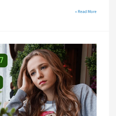
Read More »
למה
זה
חשוב
לחזור
לליד
חם
עוד
באותו
היום?