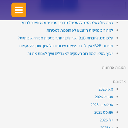
ילוג
מה
ייעוץ
ייעוץ
ייעוץ
ייעוץ
Search
Youtub
Linkedi
מעבר
Faceboo
התנהלות
for:
תוכן
עסקי
עסקי
עסקי:
עסקי:
הקשר
עסקית
לחוכמה
פוסטים אחרונים
בין
למה
שלא
הכלי
מותאם
מוצלחת:
הקונבנציונלית:
כמה עולה טלמיטינג לעסקים? מדריך מחירים ומה חשוב לבדוק
רוב
ייעוץ
כיצד
דומה
אישית:
חשיבה
לשיפור
למה רוב פגישות ה־B2B לא הופכות למכירות
למה
וייעול
עסקי
הדרך
לשדרג
העסקים
מחודשת
טלמיטינג לחברות B2B: איך לייצר יותר פגישות מכירה איכותיות?
לא
את
מחוץ
עסקים
להוביל
שהכרת
להתפתחות
מכירות B2B: איך לייצר פגישות איכותיות ולהפוך אותן לעסקאות
את
גדלים
קטנים
העסק
אישית?
לקופסא
ייעוץ עסקי: למה רוב העסקים לא גדלים ואיך לשנות את זה
על
ואיך
שלך
העסק
ובינוניים
שלך
לשנות
באמצעות
אסטרטגיות
תגובות אחרונות
עם
את
יועץ
להצלחה
זה
ייעוץ
עסקי
ארכיונים
או
עסקי
מאי 2026
ליווי
אפריל 2026
עסקי?
ספטמבר 2025
אוגוסט 2025
יולי 2025
יוני 2025