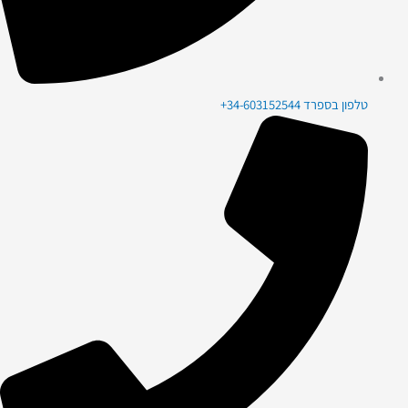
טלפון בספרד 34-603152544+