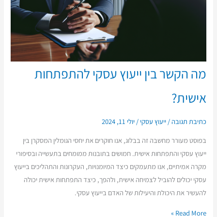
מה הקשר בין ייעוץ עסקי להתפתחות
אישית?
כתיבת תגובה
/
ייעוץ עסקי
/
יולי 11, 2024
בפוסט מעורר מחשבה זה בבלוג, אנו חוקרים את יחסי הגומלין המסקרן בין
ייעוץ עסקי והתפתחות אישית. חמושים בתובנות ממומחים בתעשייה ובסיפורי
מקרה אמיתיים, אנו מתעמקים כיצד המיומנויות, העקרונות והתהליכים בייעוץ
עסקי יכולים להוביל לצמיחה אישית, ולהפך, כיצד התפתחות אישית יכולה
להעשיר את היכולת והיעילות של האדם בייעוץ עסקי.
Read More »