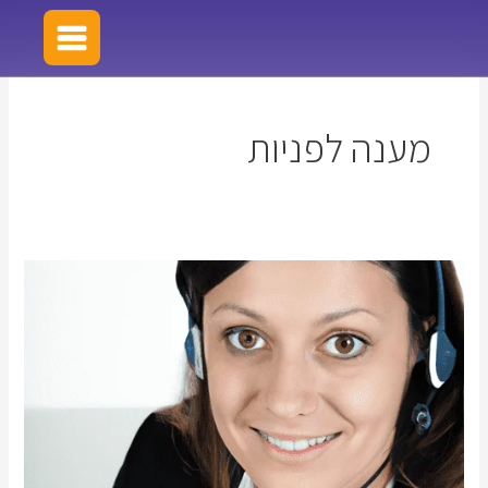
ילוג
תוכן
מענה לפניות
טיפול
בלידים-
החשיבות
של
טיפול
נכון
בלידים