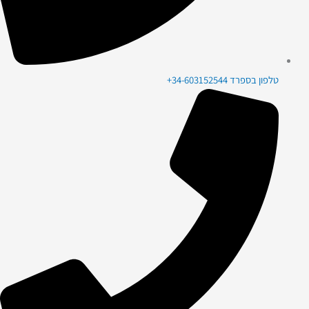
טלפון בספרד 34-603152544+