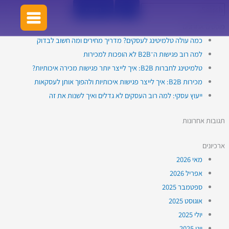
ילוג
Search
Youtub
Linkedi
שירותי
שירותי
Faceboo
for:
תוכן
טלמיטינג
טלמיטינג:
פוסטים אחרונים
לעסקים
היתרונות
כמה עולה טלמיטינג לעסקים? מדריך מחירים ומה חשוב לבדוק
קטנים
והשירותים
למה רוב פגישות ה־B2B לא הופכות למכירות
ובנוניים
שמחכים
טלמיטינג לחברות B2B: איך לייצר יותר פגישות מכירה איכותיות?
לעסק
מכירות B2B: איך לייצר פגישות איכותיות ולהפוך אותן לעסקאות
שלך
ייעוץ עסקי: למה רוב העסקים לא גדלים ואיך לשנות את זה
תגובות אחרונות
ארכיונים
מאי 2026
אפריל 2026
ספטמבר 2025
אוגוסט 2025
יולי 2025
יוני 2025